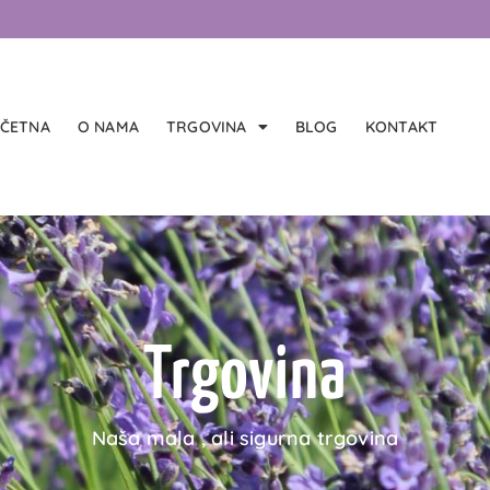
ČETNA
O NAMA
TRGOVINA
BLOG
KONTAKT
Trgovina
Naša mala , ali sigurna trgovina